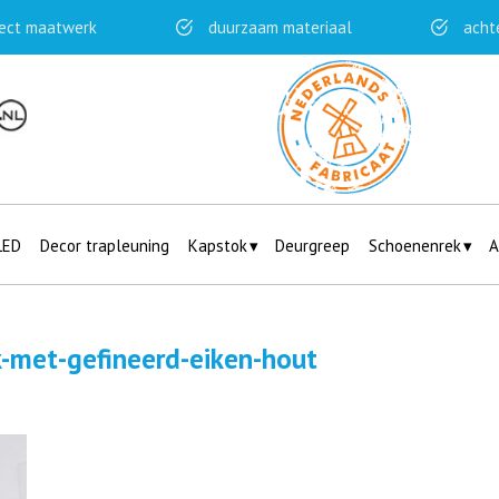
ect maatwerk
duurzaam materiaal
acht
LED
Decor trapleuning
Kapstok
Deurgreep
Schoenenrek
A
-met-gefineerd-eiken-hout