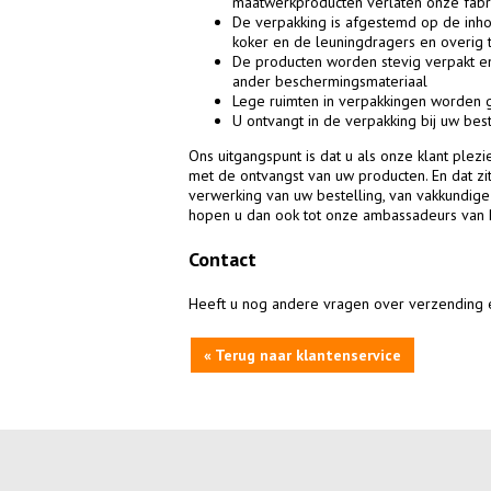
maatwerkproducten verlaten onze fabri
De verpakking is afgestemd op de inho
koker en de leuningdragers en overig
De producten worden stevig verpakt e
ander beschermingsmateriaal
Lege ruimten in verpakkingen worden 
U ontvangt in de verpakking bij uw best
Ons uitgangspunt is dat u als onze klant plezi
met de ontvangst van uw producten. En dat zit 
verwerking van uw bestelling, van vakkundige 
hopen u dan ook tot onze ambassadeurs van 
Contact
Heeft u nog andere vragen over verzending e
« Terug naar klantenservice