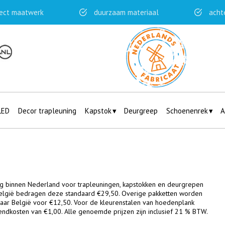
ect maatwerk
duurzaam materiaal
acht
LED
Decor trapleuning
Kapstok
Deurgreep
Schoenenrek
A
g binnen Nederland voor trapleuningen, kapstokken en deurgrepen
België bedragen deze standaard €29,50. Overige pakketten worden
aar België voor €12,50. Voor de kleurenstalen van hoedenplank
ndkosten van €1,00. Alle genoemde prijzen zijn inclusief 21 % BTW.