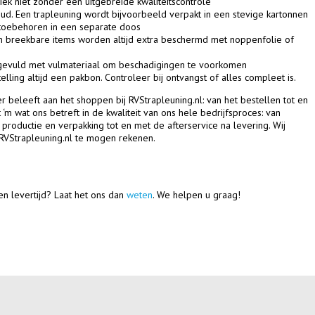
ek niet zonder een uitgebreide kwaliteitscontrôle
ud. Een trapleuning wordt bijvoorbeeld verpakt in een stevige kartonnen
 toebehoren in een separate doos
n breekbare items worden altijd extra beschermd met noppenfolie of
gevuld met vulmateriaal om beschadigingen te voorkomen
elling altijd een pakbon. Controleer bij ontvangst of alles compleet is.
er beleeft aan het shoppen bij RVStrapleuning.nl: van het bestellen tot en
‘m wat ons betreft in de kwaliteit van ons hele bedrijfsproces: van
productie en verpakking tot en met de afterservice na levering. Wij
RVStrapleuning.nl te mogen rekenen.
n levertijd? Laat het ons dan
weten
. We helpen u graag!