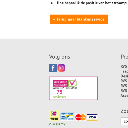
Hoe bepaal ik de positie van het stroomp
« Terug naar klantenservice
Volg ons
Pr
RVS 
Tra
Desi
RVS
RVS
RVS
Acce
Zo