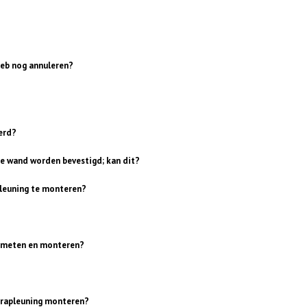
 heb nog annuleren?
erd?
le wand worden bevestigd; kan dit?
pleuning te monteren?
 inmeten en monteren?
trapleuning monteren?