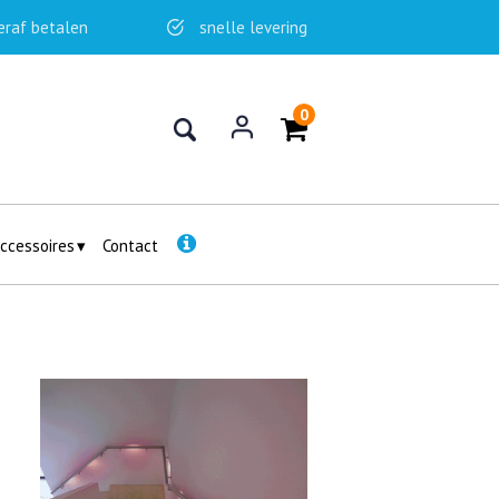
eraf betalen
snelle levering
0
ccessoires
Contact