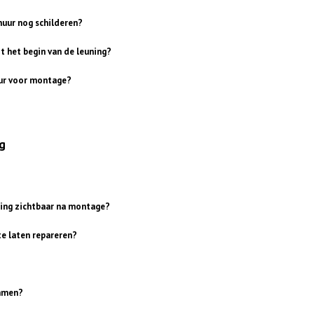
muur nog schilderen?
t het begin van de leuning?
uur voor montage?
g
uning zichtbaar na montage?
te laten repareren?
immen?