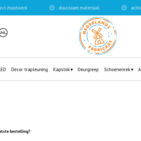
ect maatwerk
duurzaam materiaal
acht
LED
Decor trapleuning
Kapstok
Deurgreep
Schoenenrek
A
atste bestelling?