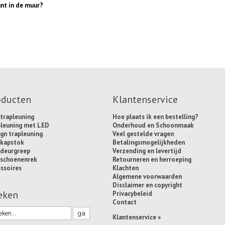
unt in de muur?
oducten
Klantenservice
trapleuning
Hoe plaats ik een bestelling?
pleuning met LED
Onderhoud en Schoonmaak
gn trapleuning
Veel gestelde vragen
 kapstok
Betalingsmogelijkheden
 deurgreep
Verzending en levertijd
 schoenenrek
Retourneren en herroeping
ssoires
Klachten
Algemene voorwaarden
Disclaimer en copyright
eken
Privacybeleid
Contact
Klantenservice »