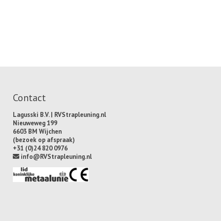
Contact
Lagusski B.V. | RVStrapleuning.nl
Nieuweweg 199
6603 BM Wijchen
(bezoek op afspraak)
+31 (0)24 820 0976
info@RVStrapleuning.nl