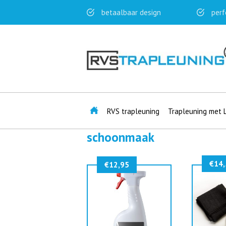
betaalbaar design
perf
RVS trapleuning
Trapleuning met 
schoonmaak
€
14,
€
12,95