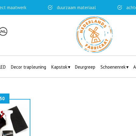
ect maatwerk
duurzaam materiaal
acht
LED
Decor trapleuning
Kapstok
Deurgreep
Schoenenrek
A
50