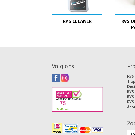
RVS CLEANER
RVS 
P
Volg ons
Pr
RVS 
Tra
Desi
RVS
RVS
RVS
Acce
Zo