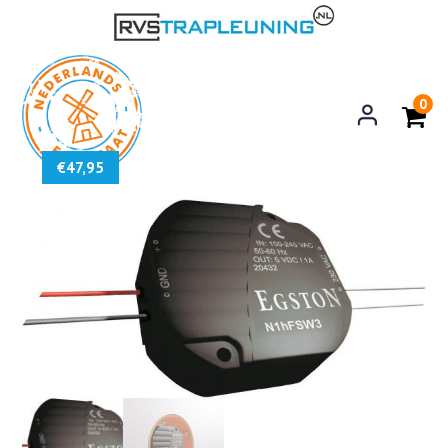
0
€
47,95