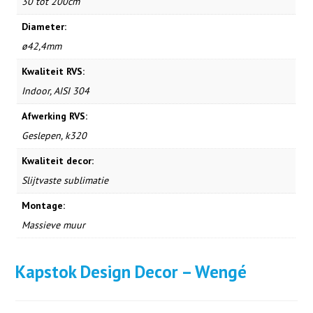
30 tot 200cm
Diameter:
ø42,4mm
Kwaliteit RVS:
Indoor, AISI 304
Afwerking RVS:
Geslepen, k320
Kwaliteit decor:
Slijtvaste sublimatie
Montage:
Massieve muur
Kapstok Design Decor – Wengé