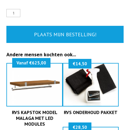
Kapstok
Design
Decor
-
Wengé
PLAATS MIJN BESTELLING!
aantal
Andere mensen kochten ook...
Vanaf €625,00
€
14,50
RVS KAPSTOK MODEL
RVS ONDERHOUD PAKKET
MALAGA MET LED
MODULES
€
28,50