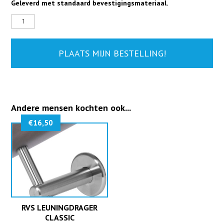
Geleverd met standaard bevestigingsmateriaal.
RVS
leuningdrager
Salsa
aantal
PLAATS MIJN BESTELLING!
Andere mensen kochten ook...
€
16,50
RVS LEUNINGDRAGER
CLASSIC