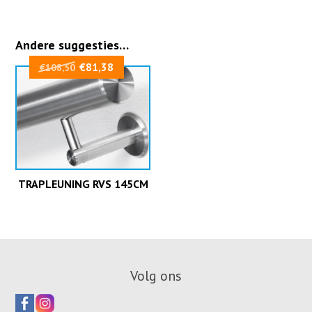
Andere suggesties…
Oorspronkelijke
Huidige
€
81,38
€
108,50
prijs
prijs
was:
is:
€108,50.
€81,38.
TRAPLEUNING RVS 145CM
Volg ons