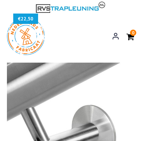
€
22,50
0