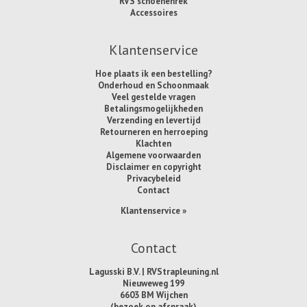
RVS schoenenrek
Accessoires
Klantenservice
Hoe plaats ik een bestelling?
Onderhoud en Schoonmaak
Veel gestelde vragen
Betalingsmogelijkheden
Verzending en levertijd
Retourneren en herroeping
Klachten
Algemene voorwaarden
Disclaimer en copyright
Privacybeleid
Contact
Klantenservice »
Contact
Lagusski B.V. | RVStrapleuning.nl
Nieuweweg 199
6603 BM Wijchen
(bezoek op afspraak)