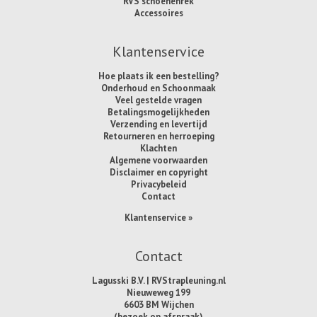
RVS schoenenrek
Accessoires
Klantenservice
Hoe plaats ik een bestelling?
Onderhoud en Schoonmaak
Veel gestelde vragen
Betalingsmogelijkheden
Verzending en levertijd
Retourneren en herroeping
Klachten
Algemene voorwaarden
Disclaimer en copyright
Privacybeleid
Contact
Klantenservice »
Contact
Lagusski B.V. | RVStrapleuning.nl
Nieuweweg 199
6603 BM Wijchen
(bezoek op afspraak)