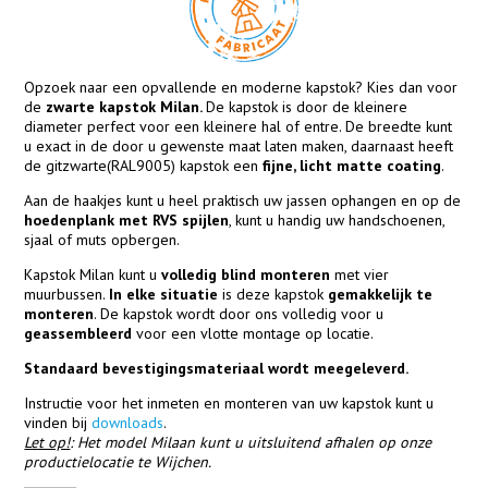
Opzoek naar een opvallende en moderne kapstok? Kies dan voor
de
zwarte kapstok Milan.
De kapstok is door de kleinere
diameter perfect voor een kleinere hal of entre. De breedte kunt
u exact in de door u gewenste maat laten maken, daarnaast heeft
de gitzwarte(RAL9005) kapstok een
fijne, licht matte coating
.
Aan de haakjes kunt u heel praktisch uw jassen ophangen en op de
hoedenplank met RVS spijlen
, kunt u handig uw handschoenen,
sjaal of muts opbergen.
Kapstok Milan kunt u
volledig blind monteren
met vier
muurbussen.
In elke situatie
is deze kapstok
gemakkelijk te
monteren
. De kapstok wordt door ons volledig voor u
geassembleerd
voor een vlotte montage op locatie.
Standaard bevestigingsmateriaal wordt meegeleverd.
Instructie voor het inmeten en monteren van uw kapstok kunt u
vinden bij
downloads
.
Let op!
: Het model Milaan kunt u uitsluitend afhalen op onze
productielocatie te Wijchen.