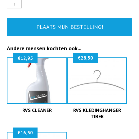
Zwarte
kapstok
model
Milan
aantal
PLAATS MIJN BESTELLING!
Andere mensen kochten ook...
€
28,50
€
12,95
RVS CLEANER
RVS KLEDINGHANGER
TIBER
€
16,50