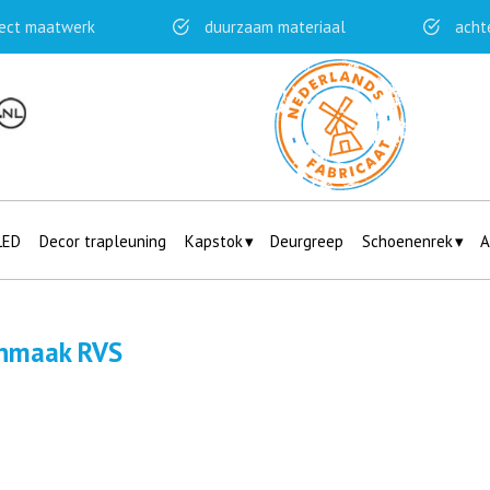
ect maatwerk
duurzaam materiaal
acht
LED
Decor trapleuning
Kapstok
Deurgreep
Schoenenrek
A
onmaak RVS