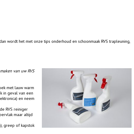
t dan wordt het met onze tips onderhoud en schoonmaak RVS trapleuning,
nmaken van uw RVS
doek met lauw warm
k in geval van een
lektronica) en neem
de RVS reiniger
pervlak maar altijd
), greep of kapstok