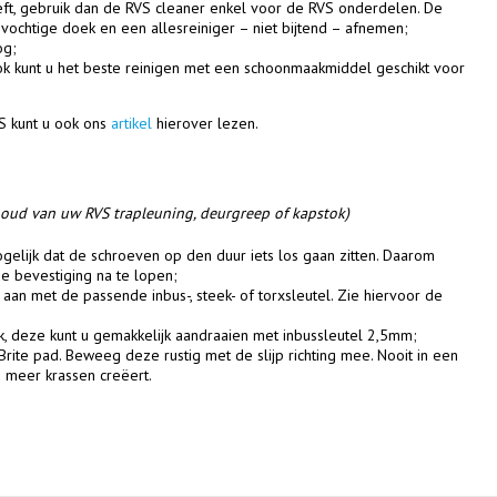
ft, gebruik dan de RVS cleaner enkel voor de RVS onderdelen. De
vochtige doek en een allesreiniger – niet bijtend – afnemen;
og;
k kunt u het beste reinigen met een schoonmaakmiddel geschikt voor
S kunt u ook ons
artikel
hierover lezen.
oud van uw RVS trapleuning, deurgreep of kapstok)
ogelijk dat de schroeven op den duur iets los gaan zitten. Daarom
de bevestiging na te lopen;
aan met de passende inbus-, steek- of torxsleutel. Zie hiervoor de
k, deze kunt u gemakkelijk aandraaien met inbussleutel 2,5mm;
Brite pad. Beweeg deze rustig met de slijp richting mee. Nooit in een
u meer krassen creëert.