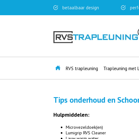
betaalbaar design
perf
RVS trapleuning
Trapleuning met 
Tips onderhoud en Scho
Hulpmiddelen:
Microvezeldoek(en)
Lumigrip RVS Cleaner
Lauw warm water