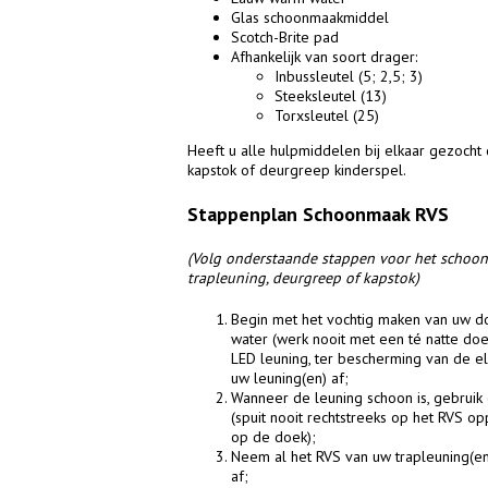
Glas schoonmaakmiddel
Scotch-Brite pad
Afhankelijk van soort drager:
Inbussleutel (5; 2,5; 3)
Steeksleutel (13)
Torxsleutel (25)
Heeft u alle hulpmiddelen bij elkaar gezoch
kapstok of deurgreep kinderspel.
Stappenplan Schoonmaak RVS
(Volg onderstaande stappen voor het schoo
trapleuning, deurgreep of kapstok)
Begin met het vochtig maken van uw 
water (werk nooit met een té natte doe
LED leuning, ter bescherming van de e
uw leuning(en) af;
Wanneer de leuning schoon is, gebruik 
(spuit nooit rechtstreeks op het RVS op
op de doek);
Neem al het RVS van uw trapleuning(en
af;