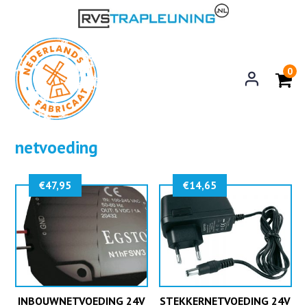
0
netvoeding
€
47,95
€
14,65
INBOUWNETVOEDING 24V
STEKKERNETVOEDING 24V