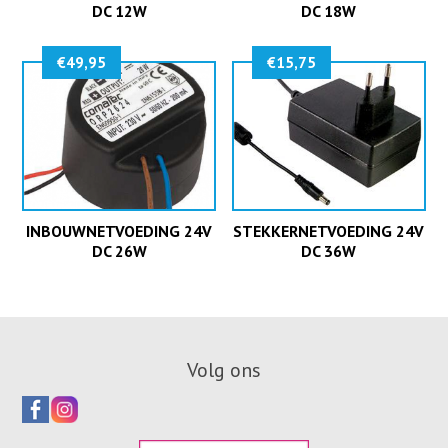
DC 12W
DC 18W
€
49,95
€
15,75
INBOUWNETVOEDING 24V
STEKKERNETVOEDING 24V
DC 26W
DC 36W
Volg ons